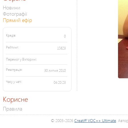
Новини
Фотографії
Прямий ефір
Кредів:
0
Рейтинг:
15623
Перемог у Вікторині:
Реєстрація:
30 липня 2010
Часу у чаті:
04:20:23
Корисне
Правила
© 2003-2026
Creatiff VOC++ Ultimate
. Авто