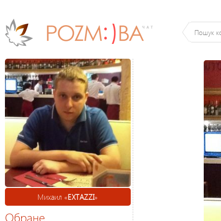
Михаил «
EXTAZZI
»
Обране