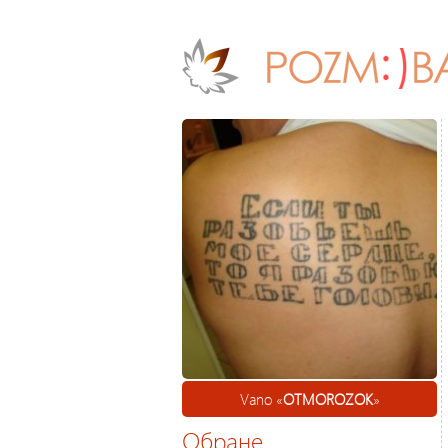
Vano «
OTMOROZOK
»
Обране