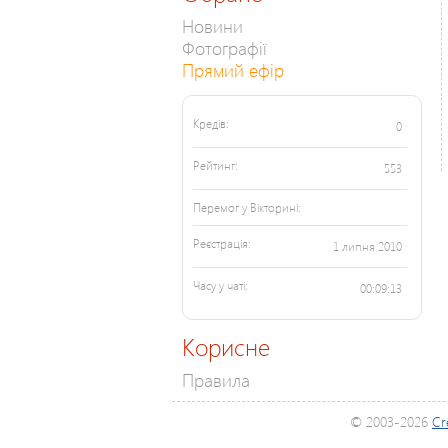
Новини
Фотографії
Прямий ефір
Кредів:
0
Рейтинг:
553
Перемог у Вікторині:
Реєстрація:
1 липня 2010
Часу у чаті:
00:09:13
Корисне
Правила
© 2003-2026
Cr