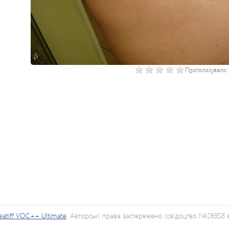
Проголосувало
eatiff VOC++ Ultimate
. Авторські права застережено (свідоцтво №26958 ві