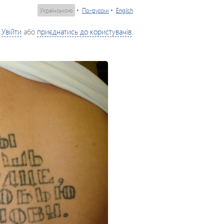
Українською
•
По-русски
•
English
Увійти
або
приєднатись до користувачів
.