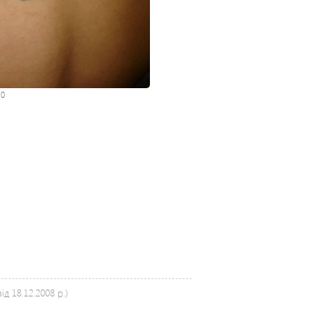
:
0
д 18.12.2008 р.)