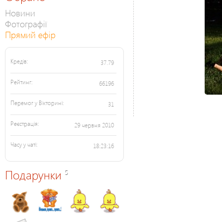
Новини
Фотографії
Прямий ефір
Кредів:
37.79
Рейтинг:
66196
Перемог у Вікторині:
31
Реєстрація:
29 червня 2010
Часу у чаті:
18:23:16
Подарунки
5