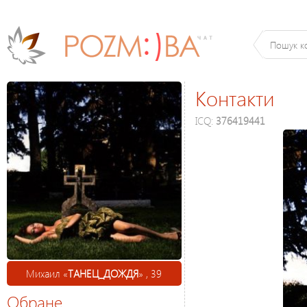
Контакти
ICQ:
376419441
Михаил «
ТАНЕЦ_ДОЖДЯ
» , 39
Обране