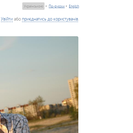
Українською
•
По-русски
•
English
Увійти
або
приєднатись до користувачів
.