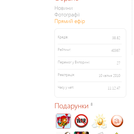
Новини
Фотографії
Прямий ефір
Кредів:
38.82
Рейтинг:
40367
Перемог у Вікторині:
27
Реєстрація:
10 квітня 2010
Часу у чаті:
11:12:47
Подарунки
8