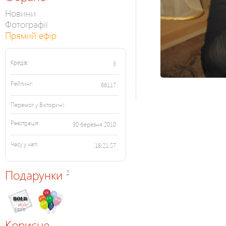
Новини
Фотографії
Прямий ефір
Кредів:
3
Рейтинг:
66117
Перемог у Вікторині:
Реєстрація:
30 березня 2010
Часу у чаті:
18:21:57
Подарунки
2
Корисне