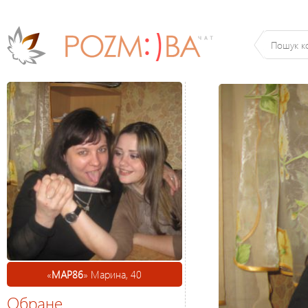
«
МАР86
» Марина, 40
Обране