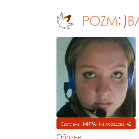
Светлана «
МИРА
» Милорадова, 42
Обране