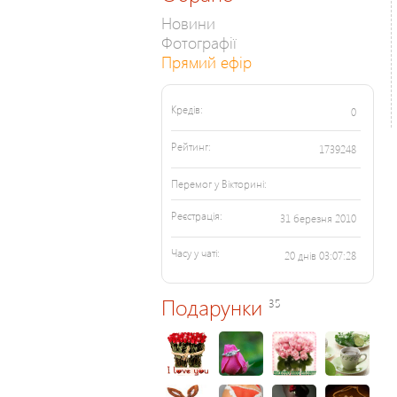
Новини
Фотографії
Прямий ефір
Кредів:
0
Рейтинг:
1739248
Перемог у Вікторині:
Реєстрація:
31 березня 2010
Часу у чаті:
20 днів 03:07:28
Подарунки
35