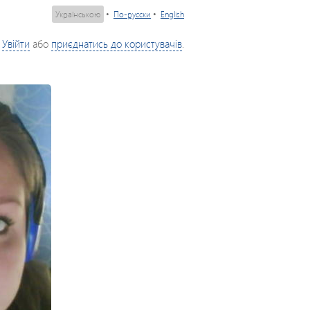
Українською
•
По-русски
•
English
Увійти
або
приєднатись до користувачів
.