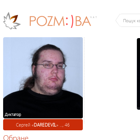
Диктатор
Сергей «
DAREDEVIL
» ..., 46
Обране