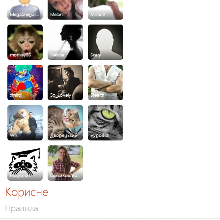
MegaShepar…
Melani
MisterX
monkey55
Neitina
Scary
smirol
So_Lovely
Stealth
Wik
Дворецький
муро4ка
Розумник
СексиКошеч…
Корисне
Правила