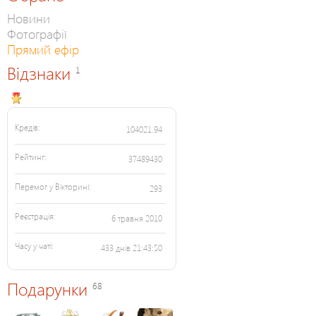
Новини
Фотографії
Прямий ефір
Відзнаки
1
Кредів:
104021.94
Рейтинг:
37489430
Перемог у Вікторині:
293
Реєстрація:
6 травня 2010
Часу у чаті:
433 днів 21:43:50
Подарунки
68