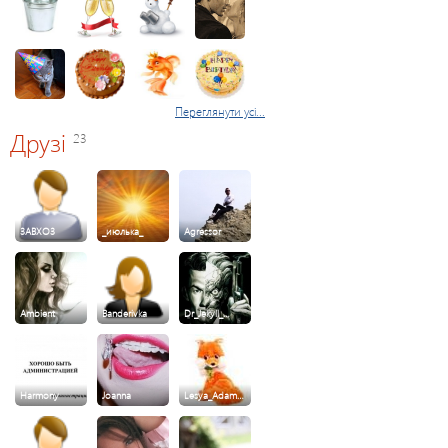
Переглянути усі...
Друзі
23
3ABXO3
_июлька_
Agressor
Ambient
Banderivka
Dr_Jekyll_…
Harmony
Joanna
Lesya_Adam…