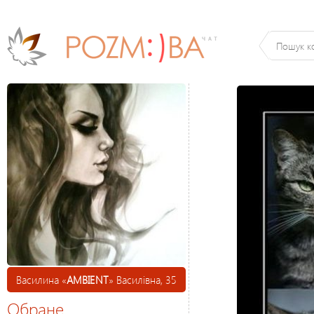
Василина «
AMBIENT
» Василівна, 35
Обране