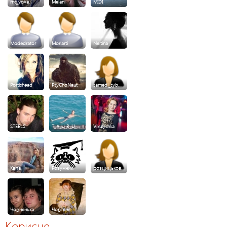
mc_vova
Melani
MIDI
Modedrator
Moriarti
Neitina
Portishead
PsyChoNaut
samedi_syb…
STEELS
T_A_U_R_U_…
Vikulychka
Квiта
Розумник
розцицьков…
Чорненька
Чортеня
Корисне