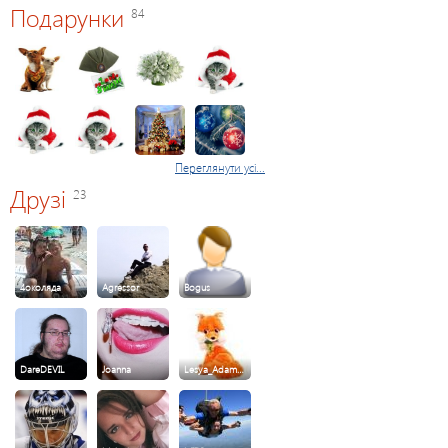
Подарунки
84
Переглянути усі...
Друзі
23
4околяда
Agressor
Bogus
DareDEVIL
Joanna
Lesya_Adam…