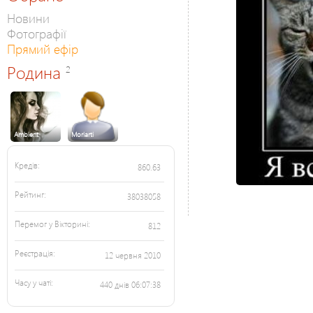
Новини
Фотографії
Прямий ефір
Родина
2
Ambient
Moriarti
Кредів:
860.63
Рейтинг:
38038058
Перемог у Вікторині:
812
Реєстрація:
12 червня 2010
Часу у чаті:
440 днів 06:07:38