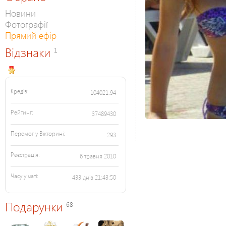
Новини
Фотографії
Прямий ефір
Відзнаки
1
Кредів:
104021.94
Рейтинг:
37489430
Перемог у Вікторині:
293
Реєстрація:
6 травня 2010
Часу у чаті:
433 днів 21:43:50
Подарунки
68