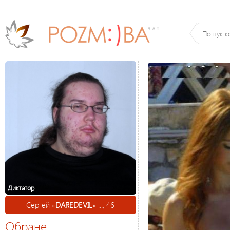
Диктатор
Сергей «
DAREDEVIL
» ..., 46
Обране