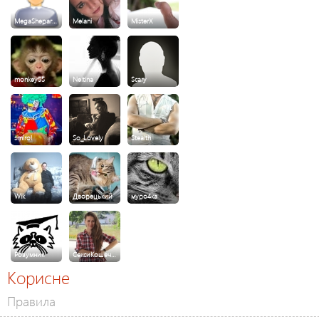
MegaShepar…
Melani
MisterX
monkey55
Neitina
Scary
smirol
So_Lovely
Stealth
Wik
Дворецький
муро4ка
Розумник
СексиКошеч…
Корисне
Правила