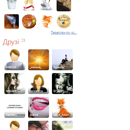
Переглянути усі...
Друзі
23
3ABXO3
_июлька_
Agressor
Ambient
Banderivka
Dr_Jekyll_…
Harmony
Joanna
Lesya_Adam…